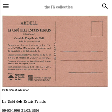
the FG collection
Skip to main content
1996 - La Unió del Estats Fenicis - CASAL DE VESPELLA DE GAIÁ, Tarragona, Catalunya
Invitación of exhibition.
La Unió dels Estats Fenicis
09/03/1996-31/03/1996